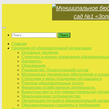
Skip
to
content
Найти:
Главная
Сведения об образовательной организации
Основные сведения
Структура и органы управления образовательн
Документы
Образование
Руководство. Педагогический состав
Материально-техническое обеспечение и оснащ
Стипендии и меры поддержки обучающихся
Платные образовательные услуги
Финансово-хозяйственная деятельность
Вакантные места для приема (перевода) обуч
Международное сотрудничество
Организация питания в образовательной орган
Образовательные стандарты и требования