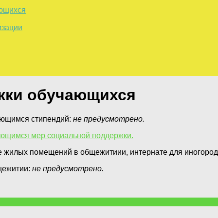
ающихся
изации
жки обучающихся
ающимся стипендий:
не предусмотрено.
ающимся мер социальной поддержки.
е жилых помещений в общежитиии, интернате для иногоро
щежитии:
не предусмотрено.