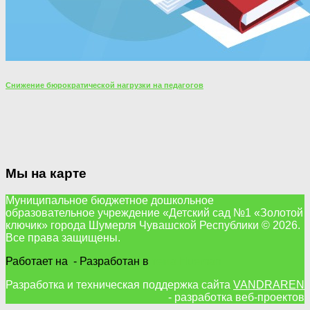
Снижение бюрократической нагрузки на педагогов
Мы на карте
Муниципальное бюджетное дошкольное
образовательное учреждение «Детский сад №1 «Золотой
ключик» города Шумерля Чувашской Республики © 2026.
Все права защищены.
Работает на
- Разработан в
тема Hueman
Разработка и техническая поддержка сайта
VANDRAREN
- разработка веб-проектов