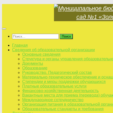
Skip
to
content
Найти:
Главная
Сведения об образовательной организации
Основные сведения
Структура и органы управления образовательн
Документы
Образование
Руководство. Педагогический состав
Материально-техническое обеспечение и оснащ
Стипендии и меры поддержки обучающихся
Платные образовательные услуги
Финансово-хозяйственная деятельность
Вакантные места для приема (перевода) обуч
Международное сотрудничество
Организация питания в образовательной орган
Образовательные стандарты и требования