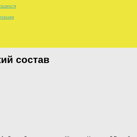
ающихся
изации
кий состав