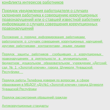
конфликта интересов работников
Порядок уведомления работодателя о случаях
склонения работника к совершению коррупционных
правонарушений или о ставшей известной работнику
информации о случаях совершения коррупционных
правонарушений
Положение о порядке информирования работниками
работодателя о случаях совершения коррупционных нарушений
другими работниками, контрагентами, иными лицами
Порядок защиты работников, сообщивших о коррупционных
правонарушениях в деятельности в муниципальном
бюджетном дошкольном образовательном учреждении «Детский
сад № 1 «Золотой ключик» города Шумерля Чувашской
Республики
Порядок работы Телефона доверия по вопросам в сфере
образования в МБДОУ «Д/с№1 «Золотой ключик» города Шумерля
Чувашской Республики
Порядок рассмотрения обращений граждан
Антикоррупционные стандарты