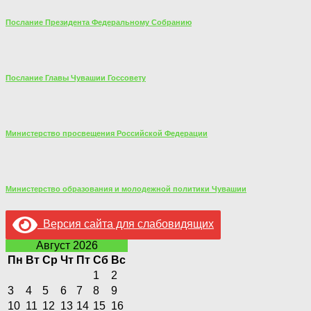
Послание Президента Федеральному Собранию
Послание Главы Чувашии Госсовету
Министерство просвещения Российской Федерации
Министерство образования и молодежной политики Чувашии
Версия сайта для слабовидящих
Август 2026
Пн
Вт
Ср
Чт
Пт
Сб
Вс
1
2
3
4
5
6
7
8
9
10
11
12
13
14
15
16