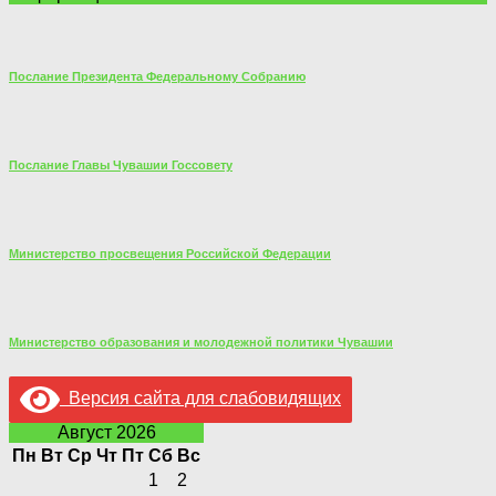
Послание Президента Федеральному Собранию
Послание Главы Чувашии Госсовету
Министерство просвещения Российской Федерации
Министерство образования и молодежной политики Чувашии
Версия сайта для слабовидящих
Август 2026
Пн
Вт
Ср
Чт
Пт
Сб
Вс
1
2