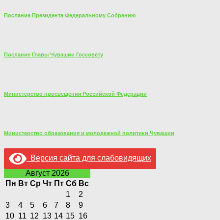
Послание Президента Федеральному Собранию
Послание Главы Чувашии Госсовету
Министерство просвещения Российской Федерации
Министерство образования и молодежной политики Чувашии
Версия сайта для слабовидящих
Август 2026
Пн
Вт
Ср
Чт
Пт
Сб
Вс
1
2
3
4
5
6
7
8
9
10
11
12
13
14
15
16