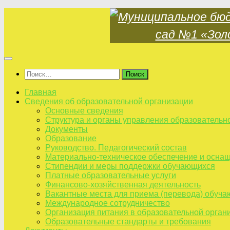
Skip
to
content
Найти:
Главная
Сведения об образовательной организации
Основные сведения
Структура и органы управления образовательн
Документы
Образование
Руководство. Педагогический состав
Материально-техническое обеспечение и оснащ
Стипендии и меры поддержки обучающихся
Платные образовательные услуги
Финансово-хозяйственная деятельность
Вакантные места для приема (перевода) обуч
Международное сотрудничество
Организация питания в образовательной орган
Образовательные стандарты и требования