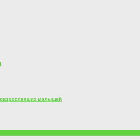
Д
 повзрослевших малышей