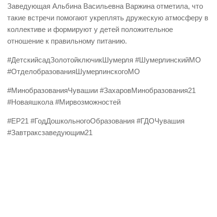
Заведующая Альбина Васильевна Варжина отметила, что
такие встречи помогают укреплять дружескую атмосферу в
коллективе и формируют у детей положительное
отношение к правильному питанию.
#ДетскийсадЗолотойключикШумерля #ШумерлинскийМО
#ОтделобразованияШумерлинскогоМО
#МинобразованияЧувашии #ЗахаровМинобразования21
#Новаяшкола #Мирвозможностей
#ЕР21 #ГодДошкольногоОбразования #ГДОЧувашия
#Завтраксзаведующим21