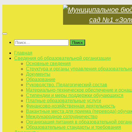
Skip
to
content
Найти:
Главная
Сведения об образовательной организации
Основные сведения
Структура и органы управления образовательн
Документы
Образование
Руководство. Педагогический состав
Материально-техническое обеспечение и оснащ
Стипендии и меры поддержки обучающихся
Платные образовательные услуги
Финансово-хозяйственная деятельность
Вакантные места для приема (перевода) обуч
Международное сотрудничество
Организация питания в образовательной орган
Образовательные стандарты и требования