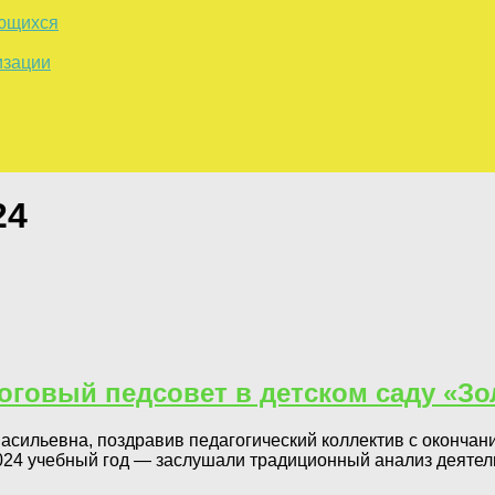
ающихся
изации
24
итоговый педсовет в детском саду «З
ильевна, поздравив педагогический коллектив с окончание
024 учебный год — заслушали традиционный анализ деятель